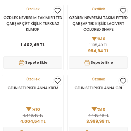
Özdilek
Özdilek
ÖZDİLEK NEVRESİM TAKIMI FITTED
ÖZDİLEK NEVRESİM TAKIMI FITTED
ÇARŞAF ÇİFT KİŞİLİK TURKUAZ
ÇARŞAF TEK KİŞİLİK LACİVERT
KLIMOP
COLORED SHAPE
%10
1.402,49 TL
1.105,49 TL
994,94 TL
Sepete Ekle
Sepete Ekle
Özdilek
Özdilek
GELIN SETI PIKELI ANNA KREM
GELIN SETI PIKELI ANNA GRI
%10
%10
4.449,49 TL
4.449,49 TL
4.004,54 TL
3.999,99 TL