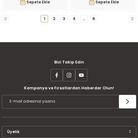
Sepete Ekle
Sepete Ekle
1
2
3
4
..
6
MÜŞTERİ MEMNUNİYETİ
KOLAY İADE VE DEĞİŞİM
AYNI GÜN KARGO
Bizi Takip Edin
Kampanya ve Fırsatlardan Haberdar Olun!
ÜCRETSİZ KARGO
TAKSİT İMKANI
ÜRÜN GARANTİSİ
Üyelik