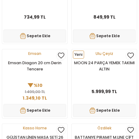
734,99 TL
849,99 TL
Sepete Ekle
Sepete Ekle
Emsan
Ulu Çeyiz
Yeni
Emsan Diagon 20 cm Derin
MOON 24 PARÇA YEMEK TAKIMI
Tencere
ALTIN
%10
5.999,99 TL
1.499,00 TL
1.349,10 TL
Sepete Ekle
Sepete Ekle
Kasso Home
Özdilek
GÜLİSTAN LİNEN MASA SETİ 26
BATTANIYE PIRAMIT M.LINE ÇİFT