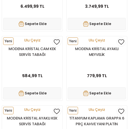
Tek Kişilik Yorgan
6.499,99 TL
3.749,99 TL
Yastık
Sepete Ekle
Sepete Ekle
Yastık Kılıfı
Ulu Çeyiz
Ulu Çeyiz
Yeni
Yeni
MODENA KRİSTAL CAM KEK
MODENA KRİSTAL AYAKLI
SERVİS TABAĞI
MEYVELİK
584,99 TL
779,99 TL
Sepete Ekle
Sepete Ekle
Ulu Çeyiz
Ulu Çeyiz
Yeni
Yeni
MODENA KRİSTAL AYAKLI KEK
TİTANYUM KAPLAMA GRAPPA 6
SERVİS TABAĞI
PRÇ KAHVE YANI PLATİN