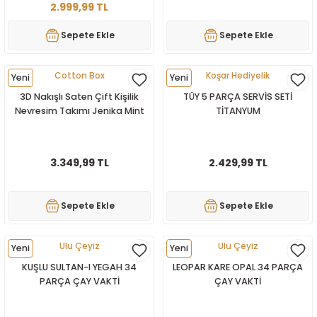
2.999,99 TL
rı ve Çay Setleri
Servis Seti
TAVA SETİ-SAHAN SETİ
Yağdanlık-Sirlelik
Saklama Kabı
Çift Kişilik Uyku Seti
Sepete Ekle
Sepete Ekle
esi
Sosluk
Tek Tava
Servis Setleri
Çift Kişilik Yorgan
Cotton Box
Koşar Hediyelik
Yeni
Yeni
etleri
ADE SETİ
Sunum Tepsisi
Tek Tencere
Yumurta Saklama Kabı
Halı
3D Nakışlı Saten Çift Kişilik
TÜY 5 PARÇA SERVİS SETİ
Nevresim Takımı Jenika Mint
TİTANYUM
Tencere Seti
Tek Kişilik Battaniye
Seti
Tek kişilik Battaniye
3.349,99 TL
2.429,99 TL
Tek Kişilik Nevresim Takımı
Sepete Ekle
Sepete Ekle
Tek Kişilik Pike Takımı
Ulu Çeyiz
Ulu Çeyiz
Yeni
Yeni
Tek Kişilik Uyku Seti
KUŞLU SULTAN-I YEGAH 34
LEOPAR KARE OPAL 34 PARÇA
PARÇA ÇAY VAKTİ
ÇAY VAKTİ
Tek Kişilik Yatak Örtüsü