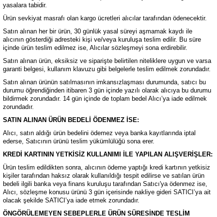
yasalara tabidir.
rı ve Çay Setleri
Servis Seti
TAVA SETİ-SAHAN SETİ
Yağdanlık-Sirlelik
Saklama Kabı
Çift Kişilik Uyku Seti
Ürün sevkiyat masrafı olan kargo ücretleri alıcılar tarafından ödenecektir.
Satın alınan her bir ürün, 30 günlük yasal süreyi aşmamak kaydı ile
esi
Sosluk
Tek Tava
Servis Setleri
Çift Kişilik Yorgan
alıcının gösterdiği adresteki kişi ve/veya kuruluşa teslim edilir. Bu süre
içinde ürün teslim edilmez ise, Alıcılar sözleşmeyi sona erdirebilir.
etleri
ADE SETİ
Sunum Tepsisi
Tek Tencere
Yumurta Saklama Kabı
Halı
Satın alınan ürün, eksiksiz ve siparişte belirtilen niteliklere uygun ve varsa
garanti belgesi, kullanım klavuzu gibi belgelerle teslim edilmek zorundadır.
Satın alınan ürünün satılmasının imkansızlaşması durumunda, satıcı bu
Tencere Seti
Tek Kişilik Battaniye
durumu öğrendiğinden itibaren 3 gün içinde yazılı olarak alıcıya bu durumu
bildirmek zorundadır. 14 gün içinde de toplam bedel Alıcı’ya iade edilmek
Seti
Tek kişilik Battaniye
zorundadır.
SATIN ALINAN ÜRÜN BEDELİ ÖDENMEZ İSE:
Tek Kişilik Nevresim Takımı
Alıcı, satın aldığı ürün bedelini ödemez veya banka kayıtlarında iptal
ederse, Satıcının ürünü teslim yükümlülüğü sona erer.
Tek Kişilik Pike Takımı
KREDİ KARTININ YETKİSİZ KULLANIMI İLE YAPILAN ALIŞVERİŞLER:
Ürün teslim edildikten sonra, alıcının ödeme yaptığı kredi kartının yetkisiz
kişiler tarafından haksız olarak kullanıldığı tespit edilirse ve satılan ürün
Tek Kişilik Uyku Seti
bedeli ilgili banka veya finans kuruluşu tarafından Satıcı'ya ödenmez ise,
Alıcı, sözleşme konusu ürünü 3 gün içerisinde nakliye gideri SATICI’ya ait
olacak şekilde SATICI’ya iade etmek zorundadır.
Tek Kişilik Yatak Örtüsü
ÖNGÖRÜLEMEYEN SEBEPLERLE ÜRÜN SÜRESİNDE TESLİM