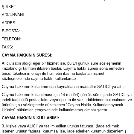
ŞİRKET:
ADI/UNVANI:
ADRES:
E-POSTA:
TELEFON:
FAKS:
CAYMA HAKKININ SÜRESİ:
Alıcı, satın aldığı eğer bir hizmet ise, bu 14 günlük süre sözleşmenin
imzalandığı tarihten itibaren başlar. Cayma hakkı süresi sona ermeden
önce, tüketicinin onayı ile hizmetin ifasına başlanan hizmet
sözleşmelerinde cayma hakkı kullanılamaz.
Cayma hakkının kullanımından kaynaklanan masraflar SATICI’ ya aittir.
Cayma hakkının kullanılması için 14 (ondört) günlük süre içinde SATICI' ya
iadeli taahhütlü posta, faks veya eposta ile yazılı bildirimde bulunulması ve
ürünün işbu sözleşmede düzenlenen "Cayma Hakkı Kullanılamayacak
Ürünler" hükümleri çerçevesinde kullanılmamış olması şarttır.
CAYMA HAKKININ KULLANIMI:
3. kişiye veya ALICI’ ya teslim edilen ürünün faturası, (İade edilmek
istenen ürünün faturası kurumsal ise, iade ederken kurumun düzenlemiş