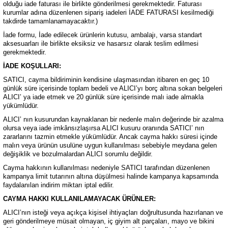
olduğu iade faturası ile birlikte gönderilmesi gerekmektedir. Faturası
kurumlar adına düzenlenen sipariş iadeleri İADE FATURASI kesilmediği
takdirde tamamlanamayacaktır.)
İade formu, İade edilecek ürünlerin kutusu, ambalajı, varsa standart
aksesuarları ile birlikte eksiksiz ve hasarsız olarak teslim edilmesi
gerekmektedir.
İADE KOŞULLARI:
SATICI, cayma bildiriminin kendisine ulaşmasından itibaren en geç 10
günlük süre içerisinde toplam bedeli ve ALICI’yı borç altına sokan belgeleri
ALICI’ ya iade etmek ve 20 günlük süre içerisinde malı iade almakla
yükümlüdür.
ALICI’ nın kusurundan kaynaklanan bir nedenle malın değerinde bir azalma
olursa veya iade imkânsızlaşırsa ALICI kusuru oranında SATICI’ nın
zararlarını tazmin etmekle yükümlüdür. Ancak cayma hakkı süresi içinde
malın veya ürünün usulüne uygun kullanılması sebebiyle meydana gelen
değişiklik ve bozulmalardan ALICI sorumlu değildir.
Cayma hakkının kullanılması nedeniyle SATICI tarafından düzenlenen
kampanya limit tutarının altına düşülmesi halinde kampanya kapsamında
faydalanılan indirim miktarı iptal edilir.
CAYMA HAKKI KULLANILAMAYACAK ÜRÜNLER:
ALICI’nın isteği veya açıkça kişisel ihtiyaçları doğrultusunda hazırlanan ve
geri gönderilmeye müsait olmayan, iç giyim alt parçaları, mayo ve bikini