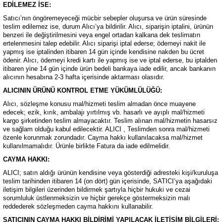
EDİLEMEZ İSE:
Tek Kişilik Yorgan
Satıcı’nın öngöremeyeceği mücbir sebepler oluşursa ve ürün süresinde
teslim edilemez ise, durum Alıcı’ya bildirilir. Alıcı, siparişin iptalini, ürünün
Yastık
benzeri ile değiştirilmesini veya engel ortadan kalkana dek teslimatın
ertelenmesini talep edebilir. Alıcı siparişi iptal ederse; ödemeyi nakit ile
yapmış ise iptalinden itibaren 14 gün içinde kendisine nakden bu ücret
Yastık Kılıfı
ödenir. Alıcı, ödemeyi kredi kartı ile yapmış ise ve iptal ederse, bu iptalden
itibaren yine 14 gün içinde ürün bedeli bankaya iade edilir, ancak bankanın
alıcının hesabına 2-3 hafta içerisinde aktarması olasıdır.
ALICININ ÜRÜNÜ KONTROL ETME YÜKÜMLÜLÜĞÜ:
Alıcı, sözleşme konusu mal/hizmeti teslim almadan önce muayene
edecek; ezik, kırık, ambalajı yırtılmış vb. hasarlı ve ayıplı mal/hizmeti
kargo şirketinden teslim almayacaktır. Teslim alınan mal/hizmetin hasarsız
ve sağlam olduğu kabul edilecektir. ALICI , Teslimden sonra mal/hizmeti
özenle korunmak zorundadır. Cayma hakkı kullanılacaksa mal/hizmet
kullanılmamalıdır. Ürünle birlikte Fatura da iade edilmelidir.
CAYMA HAKKI:
ALICI; satın aldığı ürünün kendisine veya gösterdiği adresteki kişi/kuruluşa
teslim tarihinden itibaren 14 (on dört) gün içerisinde, SATICI’ya aşağıdaki
iletişim bilgileri üzerinden bildirmek şartıyla hiçbir hukuki ve cezai
sorumluluk üstlenmeksizin ve hiçbir gerekçe göstermeksizin malı
reddederek sözleşmeden cayma hakkını kullanabilir.
SATICININ CAYMA HAKKI BİLDİRİMİ YAPILACAK İLETİŞİM BİLGİLERİ: