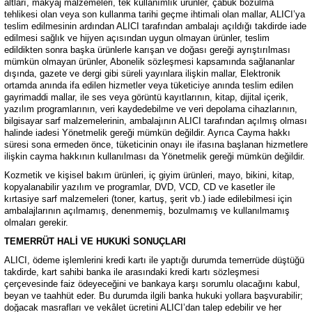
altları, makyaj malzemeleri, tek kullanımlık ürünler, çabuk bozulma
tehlikesi olan veya son kullanma tarihi geçme ihtimali olan mallar, ALICI’ya
teslim edilmesinin ardından ALICI tarafından ambalajı açıldığı takdirde iade
edilmesi sağlık ve hijyen açısından uygun olmayan ürünler, teslim
edildikten sonra başka ürünlerle karışan ve doğası gereği ayrıştırılması
mümkün olmayan ürünler, Abonelik sözleşmesi kapsamında sağlananlar
dışında, gazete ve dergi gibi süreli yayınlara ilişkin mallar, Elektronik
ortamda anında ifa edilen hizmetler veya tüketiciye anında teslim edilen
gayrimaddi mallar, ile ses veya görüntü kayıtlarının, kitap, dijital içerik,
yazılım programlarının, veri kaydedebilme ve veri depolama cihazlarının,
bilgisayar sarf malzemelerinin, ambalajının ALICI tarafından açılmış olması
halinde iadesi Yönetmelik gereği mümkün değildir. Ayrıca Cayma hakkı
süresi sona ermeden önce, tüketicinin onayı ile ifasına başlanan hizmetlere
ilişkin cayma hakkının kullanılması da Yönetmelik gereği mümkün değildir.
Kozmetik ve kişisel bakım ürünleri, iç giyim ürünleri, mayo, bikini, kitap,
kopyalanabilir yazılım ve programlar, DVD, VCD, CD ve kasetler ile
kırtasiye sarf malzemeleri (toner, kartuş, şerit vb.) iade edilebilmesi için
ambalajlarının açılmamış, denenmemiş, bozulmamış ve kullanılmamış
olmaları gerekir.
TEMERRÜT HALİ VE HUKUKİ SONUÇLARI
ALICI, ödeme işlemlerini kredi kartı ile yaptığı durumda temerrüde düştüğü
takdirde, kart sahibi banka ile arasındaki kredi kartı sözleşmesi
çerçevesinde faiz ödeyeceğini ve bankaya karşı sorumlu olacağını kabul,
beyan ve taahhüt eder. Bu durumda ilgili banka hukuki yollara başvurabilir;
doğacak masrafları ve vekâlet ücretini ALICI’dan talep edebilir ve her