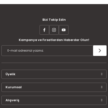
rı ve Çay Setleri
Servis Seti
TAVA SETİ-SAHAN SETİ
Yağdanlık-Sirlelik
Saklama Kabı
Çift Kişilik Uyku Seti
esi
Sosluk
Tek Tava
Servis Setleri
Çift Kişilik Yorgan
MÜŞTERİ MEMNUNİYETİ
KOLAY İADE VE DEĞİŞİM
AYNI GÜN KARGO
Bizi Takip Edin
etleri
ADE SETİ
Sunum Tepsisi
Tek Tencere
Yumurta Saklama Kabı
Halı
Kampanya ve Fırsatlardan Haberdar Olun!
Tencere Seti
Tek Kişilik Battaniye
ÜCRETSİZ KARGO
TAKSİT İMKANI
ÜRÜN GARANTİSİ
Seti
Tek kişilik Battaniye
Tek Kişilik Nevresim Takımı
Üyelik
Tek Kişilik Pike Takımı
Kurumsal
Tek Kişilik Uyku Seti
Alışveriş
Tek Kişilik Yatak Örtüsü