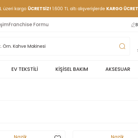
TL üzeri kargo
ÜCRETSİZ!
1.600 TL altı alışverişlerde
KARGO ÜCRETİ
işim
Franchise Formu
B
EV TEKSTILI
KIŞISEL BAKIM
AKSESUAR
Nazik
Nazik