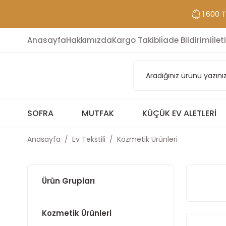
1.600 
Anasayfa
Hakkımızda
Kargo Takibi
İade Bildirimi
İlet
SOFRA
MUTFAK
KÜÇÜK EV ALETLERI
Anasayfa
Ev Tekstili
Kozmetik Ürünleri
Ürün Grupları
Kozmetik Ürünleri