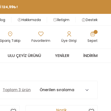
 124,99₺!
log
Hakkımızda
İletişim
Destek
Sipariş Takip
Favorilerim
Üye Girişi
Sepet
ULU ÇEYIZ ÜRÜNÜ
YENILER
İNDIRIM
Toplam 3 ürün
Nazik