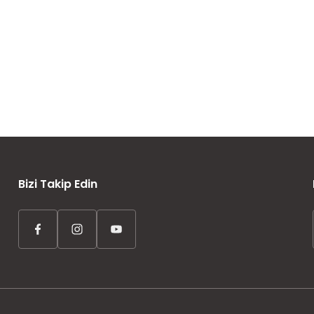
AYNI GÜN KARGO
ÜCRETSİZ KARGO
TAKSİT İMKANI
Bizi Takip Edin