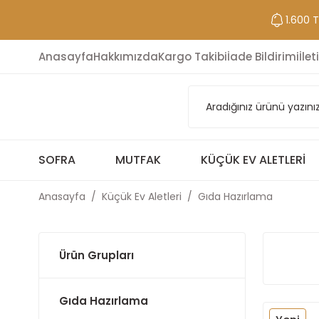
1.600 
Anasayfa
Hakkımızda
Kargo Takibi
İade Bildirimi
İlet
SOFRA
MUTFAK
KÜÇÜK EV ALETLERI
Anasayfa
Küçük Ev Aletleri
Gıda Hazırlama
Ürün Grupları
Gıda Hazırlama