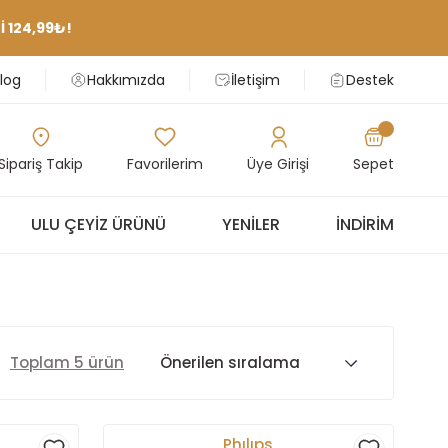
 124,99₺!
log
Hakkımızda
İletişim
Destek
Sipariş Takip
Favorilerim
Üye Girişi
Sepet
ULU ÇEYIZ ÜRÜNÜ
YENILER
İNDIRIM
Toplam 5 ürün
Phılıps