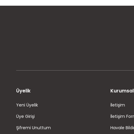
MÜŞTERİ MEMNUNİYETİ
KOLAY İADE VE DEĞİŞİM
Üyelik
Kurumsal
Yeni Üyelik
İletişim
Üye Girişi
İletişim Fo
Şifremi Unuttum
Havale Bild