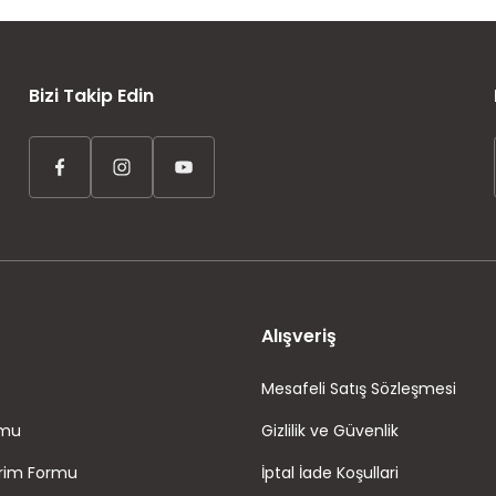
AYNI GÜN KARGO
ÜCRETSİZ KARGO
TAKSİT İMKANI
Bizi Takip Edin
Alışveriş
Mesafeli Satış Sözleşmesi
rmu
Gizlilik ve Güvenlik
irim Formu
İptal İade Koşullari