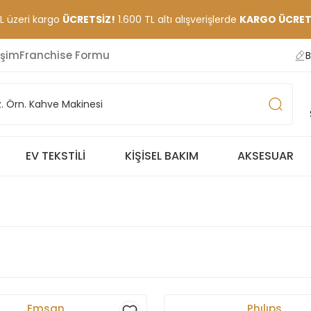
TL üzeri kargo
ÜCRETSİZ!
1.600 TL altı alışverişlerde
KARGO ÜCRETİ
işim
Franchise Formu
B
EV TEKSTILI
KIŞISEL BAKIM
AKSESUAR
Emsan
Phılıps