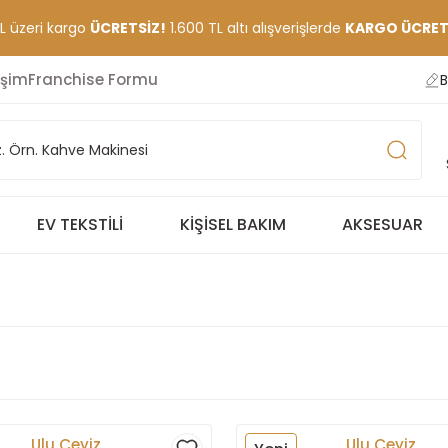
TL üzeri kargo
ÜCRETSİZ!
1.600 TL altı alışverişlerde
KARGO ÜCRETİ
işim
Franchise Formu
B
EV TEKSTILI
KIŞISEL BAKIM
AKSESUAR
Ulu Çeyiz
Ulu Çeyiz