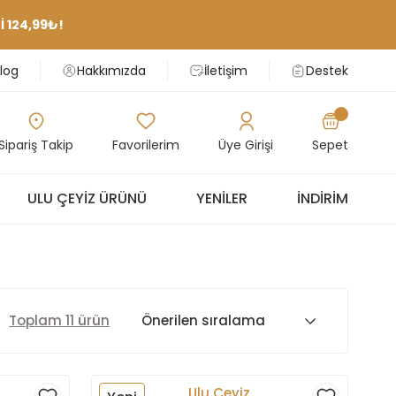
 124,99₺!
log
Hakkımızda
İletişim
Destek
Sipariş Takip
Favorilerim
Üye Girişi
Sepet
ULU ÇEYIZ ÜRÜNÜ
YENILER
İNDIRIM
Toplam 11 ürün
Ulu Çeyiz