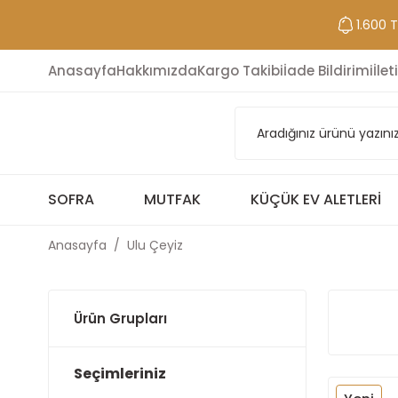
1.600 
Anasayfa
Hakkımızda
Kargo Takibi
İade Bildirimi
İlet
SOFRA
MUTFAK
KÜÇÜK EV ALETLERI
Anasayfa
Ulu Çeyiz
Ürün Grupları
Seçimleriniz