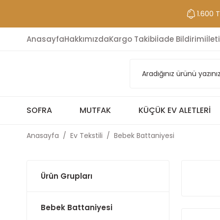
1.600 
Anasayfa
Hakkımızda
Kargo Takibi
İade Bildirimi
İlet
SOFRA
MUTFAK
KÜÇÜK EV ALETLERI
Anasayfa
Ev Tekstili
Bebek Battaniyesi
Ürün Grupları
Bebek Battaniyesi