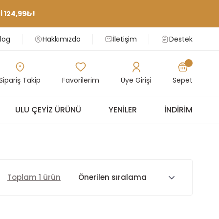
 124,99₺!
log
Hakkımızda
İletişim
Destek
Sipariş Takip
Favorilerim
Üye Girişi
Sepet
ULU ÇEYIZ ÜRÜNÜ
YENILER
İNDIRIM
Toplam 1 ürün