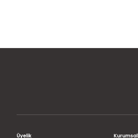
MÜŞTERİ MEMNUNİYETİ
KOLAY İADE VE DEĞİŞİM
Üyelik
Kurumsal