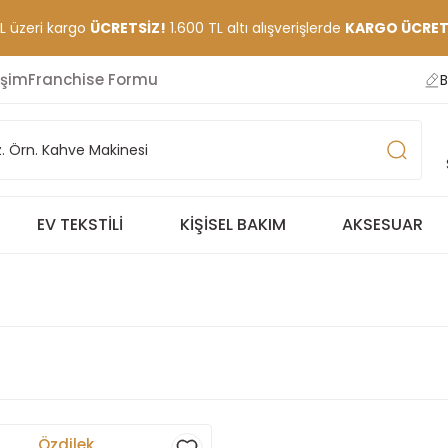
TL üzeri kargo
ÜCRETSİZ!
1.600 TL altı alışverişlerde
KARGO ÜCRETİ
işim
Franchise Formu
B
EV TEKSTILI
KIŞISEL BAKIM
AKSESUAR
Özdilek