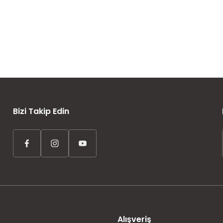
AYNI GÜN KARGO
ÜCRETSİZ KARGO
TAKSİT İMKANI
Bizi Takip Edin
Alışveriş