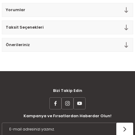
Tek Kişilik Yorgan
Yorumlar
Yastık
Taksit Seçenekleri
Yastık Kılıfı
Önerileriniz
MÜŞTERİ MEMNUNİYETİ
KOLAY İADE VE DEĞİŞİM
AYNI GÜN KARGO
Bizi Takip Edin
Kampanya ve Fırsatlardan Haberdar Olun!
ÜCRETSİZ KARGO
TAKSİT İMKANI
ÜRÜN GARANTİSİ