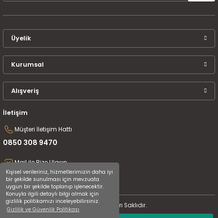
Üyelik
Kurumsal
Alışveriş
İletişim
Müşteri İletişim Hattı
0850 308 9470
Mail ile Bize Ulaşın
Kişisel verileriniz, hizmetlerimizin daha iyi
destek@uluceyiz.com
bir şekilde sunulması için mevzuata
uygun bir şekilde toplanıp işlenecektir.
Konuyla ilgili detaylı bilgi almak için
gizlilik politikamızı inceleyebilirsiniz.
2024 Tüm Hakları Saklıdır.
Gizlilik ve Güvenlik Politikası