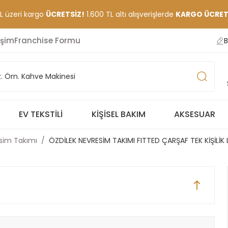
TL üzeri kargo
ÜCRETSİZ!
1.600 TL altı alışverişlerde
KARGO ÜCRETİ
işim
Franchise Formu
B
EV TEKSTILI
KIŞISEL BAKIM
AKSESUAR
esim Takımı
ÖZDİLEK NEVRESİM TAKIMI FITTED ÇARŞAF TEK KİŞİLİ