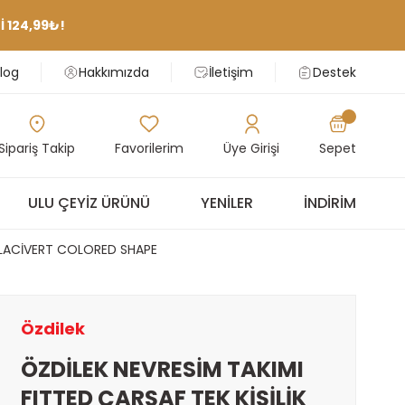
 124,99₺!
log
Hakkımızda
İletişim
Destek
Sipariş Takip
Favorilerim
Üye Girişi
Sepet
ULU ÇEYIZ ÜRÜNÜ
YENILER
İNDIRIM
K LACİVERT COLORED SHAPE
Özdilek
ÖZDİLEK NEVRESİM TAKIMI
FITTED ÇARŞAF TEK KİŞİLİK