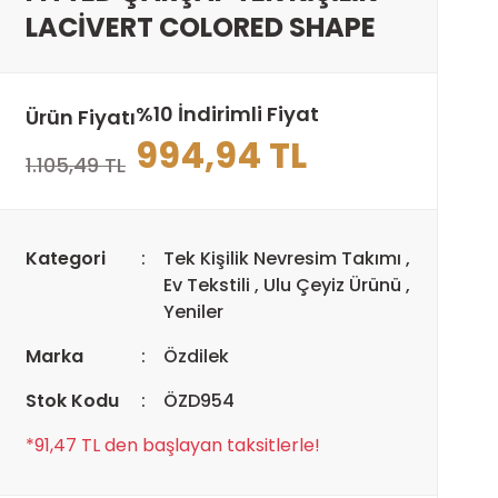
LACİVERT COLORED SHAPE
%10 İndirimli Fiyat
Ürün Fiyatı
994,94 TL
1.105,49 TL
Kategori
Tek Kişilik Nevresim Takımı
,
Ev Tekstili
,
Ulu Çeyiz Ürünü
,
Yeniler
Marka
Özdilek
Stok Kodu
ÖZD954
*91,47 TL den başlayan taksitlerle!