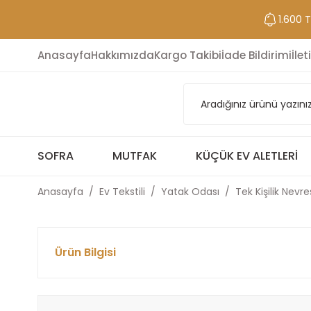
1.600 
Anasayfa
Hakkımızda
Kargo Takibi
İade Bildirimi
İlet
SOFRA
MUTFAK
KÜÇÜK EV ALETLERI
Anasayfa
Ev Tekstili
Yatak Odası
Tek Kişilik Nevr
Ürün Bilgisi