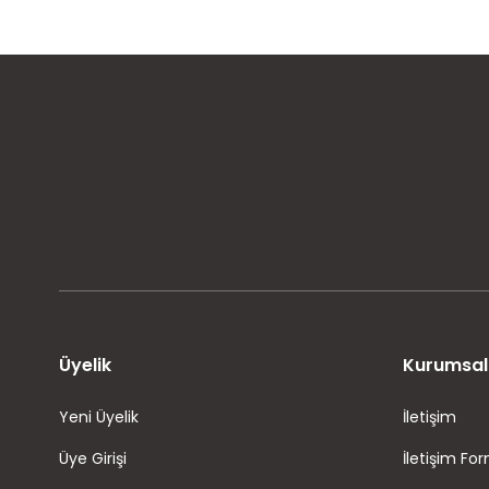
MÜŞTERİ MEMNUNİYETİ
KOLAY İADE VE DEĞİŞİM
Üyelik
Kurumsal
Yeni Üyelik
İletişim
Üye Girişi
İletişim Fo