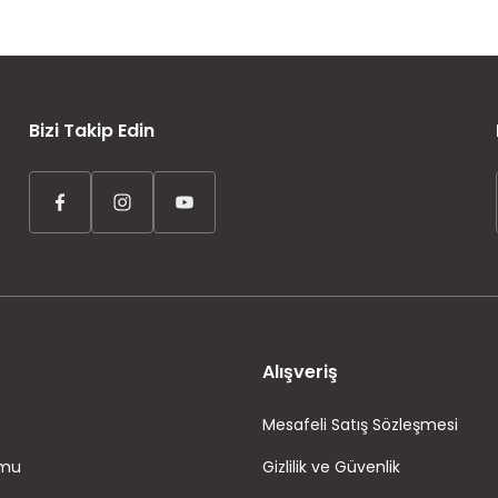
AYNI GÜN KARGO
ÜCRETSİZ KARGO
TAKSİT İMKANI
Bizi Takip Edin
Alışveriş
Mesafeli Satış Sözleşmesi
rmu
Gizlilik ve Güvenlik