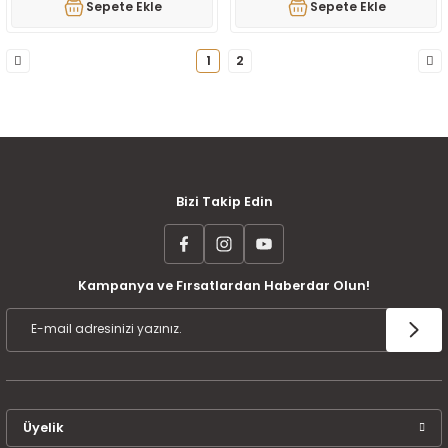
Sepete Ekle
Sepete Ekle
1
2
MÜŞTERİ MEMNUNİYETİ
KOLAY İADE VE DEĞİŞİM
AYNI GÜN KARGO
Bizi Takip Edin
Kampanya ve Fırsatlardan Haberdar Olun!
ÜCRETSİZ KARGO
TAKSİT İMKANI
ÜRÜN GARANTİSİ
Üyelik