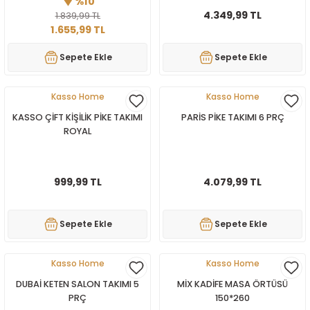
%10
Tek Kişilik Yorgan
4.349,99 TL
1.839,99 TL
1.655,99 TL
Yastık
Sepete Ekle
Sepete Ekle
Yastık Kılıfı
Kasso Home
Kasso Home
KASSO ÇİFT KİŞİLİK PİKE TAKIMI
PARİS PİKE TAKIMI 6 PRÇ
ROYAL
999,99 TL
4.079,99 TL
Sepete Ekle
Sepete Ekle
Kasso Home
Kasso Home
DUBAİ KETEN SALON TAKIMI 5
MİX KADİFE MASA ÖRTÜSÜ
PRÇ
150*260