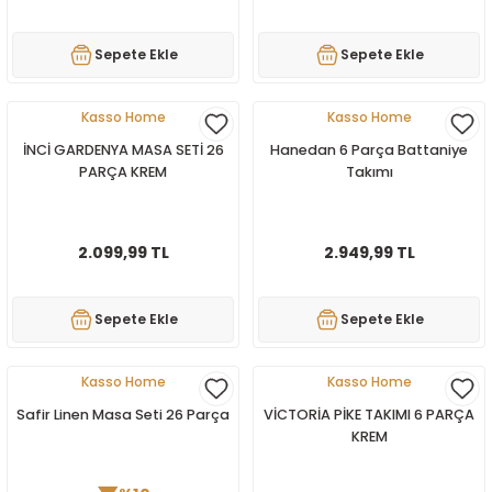
rı ve Çay Setleri
Servis Seti
TAVA SETİ-SAHAN SETİ
Yağdanlık-Sirlelik
Saklama Kabı
Çift Kişilik Uyku Seti
Sepete Ekle
Sepete Ekle
esi
Sosluk
Tek Tava
Servis Setleri
Çift Kişilik Yorgan
Kasso Home
Kasso Home
etleri
ADE SETİ
Sunum Tepsisi
Tek Tencere
Yumurta Saklama Kabı
Halı
İNCİ GARDENYA MASA SETİ 26
Hanedan 6 Parça Battaniye
PARÇA KREM
Takımı
Tencere Seti
Tek Kişilik Battaniye
Seti
Tek kişilik Battaniye
2.099,99 TL
2.949,99 TL
Tek Kişilik Nevresim Takımı
Sepete Ekle
Sepete Ekle
Tek Kişilik Pike Takımı
Kasso Home
Kasso Home
Tek Kişilik Uyku Seti
Safir Linen Masa Seti 26 Parça
VİCTORİA PİKE TAKIMI 6 PARÇA
KREM
Tek Kişilik Yatak Örtüsü