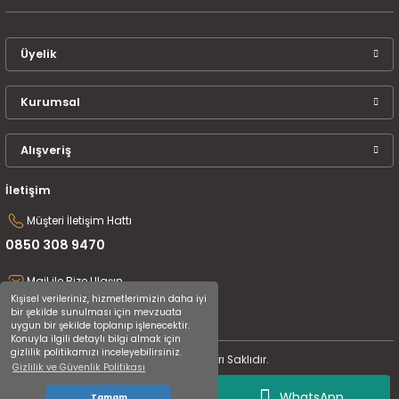
Üyelik
Kurumsal
Alışveriş
İletişim
Müşteri İletişim Hattı
0850 308 9470
Mail ile Bize Ulaşın
Kişisel verileriniz, hizmetlerimizin daha iyi
destek@uluceyiz.com
bir şekilde sunulması için mevzuata
uygun bir şekilde toplanıp işlenecektir.
Konuyla ilgili detaylı bilgi almak için
gizlilik politikamızı inceleyebilirsiniz.
2024 Tüm Hakları Saklıdır.
Gizlilik ve Güvenlik Politikası
WhatsApp
Tamam