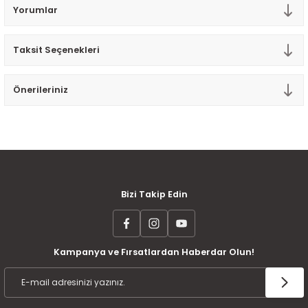
Yorumlar
Tek Kişilik Yorgan
Yastık
Taksit Seçenekleri
Yastık Kılıfı
Önerileriniz
MÜŞTERİ MEMNUNİYETİ
KOLAY İADE VE DEĞİŞİM
AYNI GÜN KARGO
Bizi Takip Edin
Kampanya ve Fırsatlardan Haberdar Olun!
ÜCRETSİZ KARGO
TAKSİT İMKANI
ÜRÜN GARANTİSİ