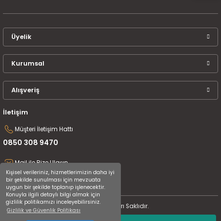
Üyelik
Kurumsal
Alışveriş
İletişim
Müşteri İletişim Hattı
0850 308 9470
Mail ile Bize Ulaşın
Kişisel verileriniz, hizmetlerimizin daha iyi
destek@uluceyiz.com
bir şekilde sunulması için mevzuata
uygun bir şekilde toplanıp işlenecektir.
Konuyla ilgili detaylı bilgi almak için
gizlilik politikamızı inceleyebilirsiniz.
2024 Tüm Hakları Saklıdır.
Gizlilik ve Güvenlik Politikası