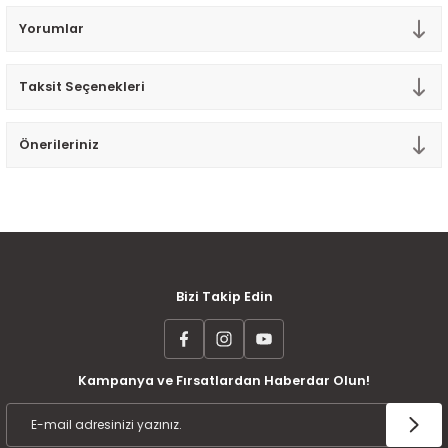
Tek Kişilik Yorgan
Yorumlar
Yastık
Taksit Seçenekleri
Yastık Kılıfı
Önerileriniz
MÜŞTERİ MEMNUNİYETİ
KOLAY İADE VE DEĞİŞİM
AYNI GÜN KARGO
Bizi Takip Edin
Kampanya ve Fırsatlardan Haberdar Olun!
ÜCRETSİZ KARGO
TAKSİT İMKANI
ÜRÜN GARANTİSİ