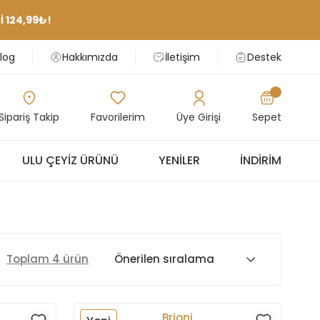
 124,99₺!
log
Hakkımızda
İletişim
Destek
Sipariş Takip
Favorilerim
Üye Girişi
Sepet
ULU ÇEYIZ ÜRÜNÜ
YENILER
İNDIRIM
Toplam 4 ürün
Brioni