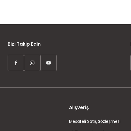
AYNI GÜN KARGO
ÜCRETSİZ KARGO
TAKSİT İMKANI
Bizi Takip Edin
Alışveriş
Mesafeli Satış Sözleşmesi