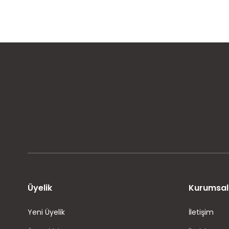
MÜŞTERİ MEMNUNİYETİ
KOLAY İADE VE DEĞİŞİM
Üyelik
Kurumsal
Yeni Üyelik
İletişim