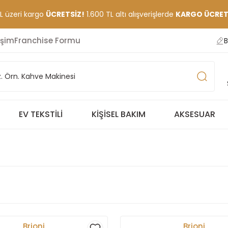
TL üzeri kargo
ÜCRETSİZ!
1.600 TL altı alışverişlerde
KARGO ÜCRETİ
işim
Franchise Formu
B
EV TEKSTILI
KIŞISEL BAKIM
AKSESUAR
Brioni
Brioni