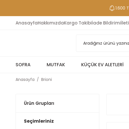
1.600 
Anasayfa
Hakkımızda
Kargo Takibi
İade Bildirimi
İlet
SOFRA
MUTFAK
KÜÇÜK EV ALETLERI
Anasayfa
Brioni
Ürün Grupları
Seçimleriniz