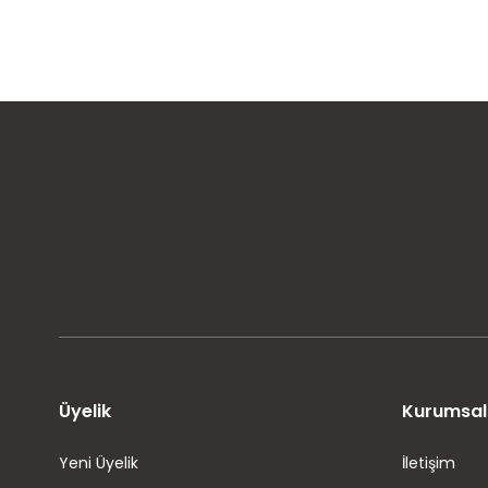
MÜŞTERİ MEMNUNİYETİ
KOLAY İADE VE DEĞİŞİM
Üyelik
Kurumsal
Yeni Üyelik
İletişim