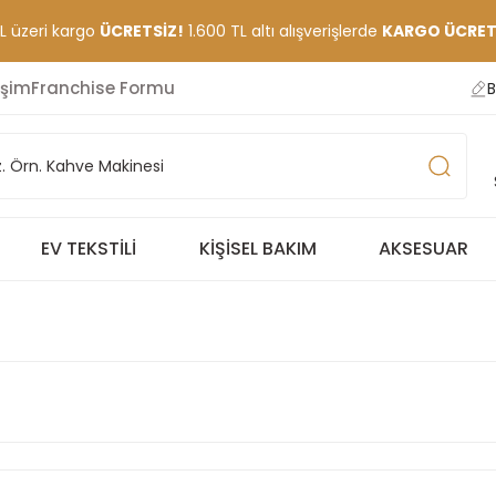
TL üzeri kargo
ÜCRETSİZ!
1.600 TL altı alışverişlerde
KARGO ÜCRETİ
işim
Franchise Formu
B
EV TEKSTILI
KIŞISEL BAKIM
AKSESUAR