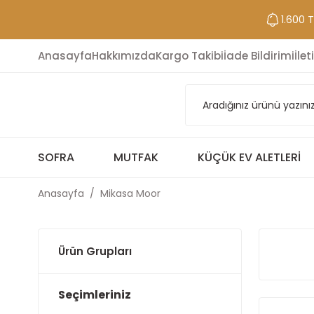
1.600 
Anasayfa
Hakkımızda
Kargo Takibi
İade Bildirimi
İlet
SOFRA
MUTFAK
KÜÇÜK EV ALETLERI
Anasayfa
Mikasa Moor
Ürün Grupları
Seçimleriniz