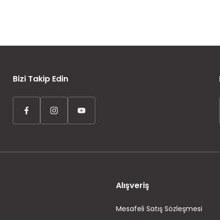
AYNI GÜN KARGO
ÜCRETSİZ KARGO
TAKSİT İMKANI
Bizi Takip Edin
Alışveriş
Mesafeli Satış Sözleşmesi