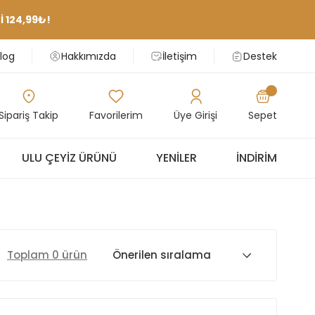
 124,99₺!
log
Hakkımızda
İletişim
Destek
Sipariş Takip
Favorilerim
Üye Girişi
Sepet
ULU ÇEYIZ ÜRÜNÜ
YENILER
İNDIRIM
Toplam 0 ürün