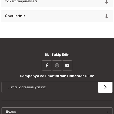
Taksit Seçenekleri
Tek Kişilik Yorgan
Önerileriniz
Yastık
Yastık Kılıfı
MÜŞTERİ MEMNUNİYETİ
KOLAY İADE VE DEĞİŞİM
AYNI GÜN KARGO
Bizi Takip Edin
Kampanya ve Fırsatlardan Haberdar Olun!
ÜCRETSİZ KARGO
TAKSİT İMKANI
ÜRÜN GARANTİSİ
Üyelik