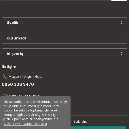
Üyelik
Kurumsal
Alışveriş
İletişim
Müşteri İletişim Hattı
0850 308 9470
Mail ile Bize Ulaşın
Kişisel verileriniz, hizmetlerimizin daha iyi
destek@uluceyiz.com
bir şekilde sunulması için mevzuata
uygun bir şekilde toplanıp işlenecektir.
Konuyla ilgili detaylı bilgi almak için
gizlilik politikamızı inceleyebilirsiniz.
2024 Tüm Hakları Saklıdır.
Gizlilik ve Güvenlik Politikası