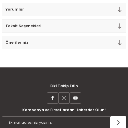
Tek Kişilik Yorgan
Yorumlar
Yastık
Taksit Seçenekleri
Yastık Kılıfı
Önerileriniz
MÜŞTERİ MEMNUNİYETİ
KOLAY İADE VE DEĞİŞİM
AYNI GÜN KARGO
Bizi Takip Edin
Kampanya ve Fırsatlardan Haberdar Olun!
ÜCRETSİZ KARGO
TAKSİT İMKANI
ÜRÜN GARANTİSİ