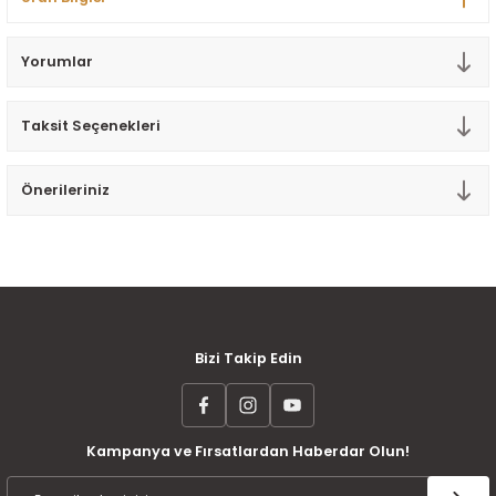
Tek Kişilik Yorgan
Yorumlar
Yastık
Taksit Seçenekleri
Yastık Kılıfı
Önerileriniz
MÜŞTERİ MEMNUNİYETİ
KOLAY İADE VE DEĞİŞİM
AYNI GÜN KARGO
Bizi Takip Edin
Kampanya ve Fırsatlardan Haberdar Olun!
ÜCRETSİZ KARGO
TAKSİT İMKANI
ÜRÜN GARANTİSİ