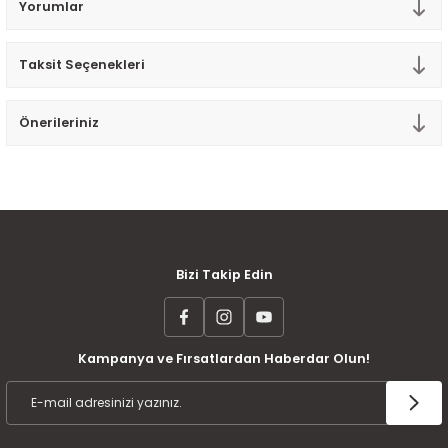
Yorumlar
Tek Kişilik Yorgan
Taksit Seçenekleri
Yastık
Yastık Kılıfı
Önerileriniz
MÜŞTERİ MEMNUNİYETİ
KOLAY İADE VE DEĞİŞİM
AYNI GÜN KARGO
Bizi Takip Edin
Kampanya ve Fırsatlardan Haberdar Olun!
ÜCRETSİZ KARGO
TAKSİT İMKANI
ÜRÜN GARANTİSİ