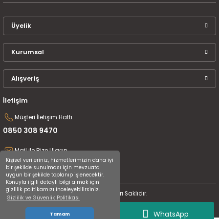
Üyelik
Kurumsal
Alışveriş
İletişim
Müşteri İletişim Hattı
0850 308 9470
Mail ile Bize Ulaşın
Kişisel verileriniz, hizmetlerimizin daha iyi
destek@uluceyiz.com
bir şekilde sunulması için mevzuata
uygun bir şekilde toplanıp işlenecektir.
Konuyla ilgili detaylı bilgi almak için
gizlilik politikamızı inceleyebilirsiniz.
2024 Tüm Hakları Saklıdır.
Gizlilik ve Güvenlik Politikası
WhatsApp
Tamam