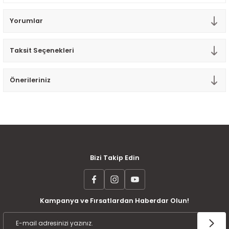
Tek Kişilik Yorgan
Yorumlar
Yastık
Taksit Seçenekleri
Yastık Kılıfı
Önerileriniz
MÜŞTERİ MEMNUNİYETİ
KOLAY İADE VE DEĞİŞİM
AYNI GÜN KARGO
Bizi Takip Edin
Kampanya ve Fırsatlardan Haberdar Olun!
ÜCRETSİZ KARGO
TAKSİT İMKANI
ÜRÜN GARANTİSİ