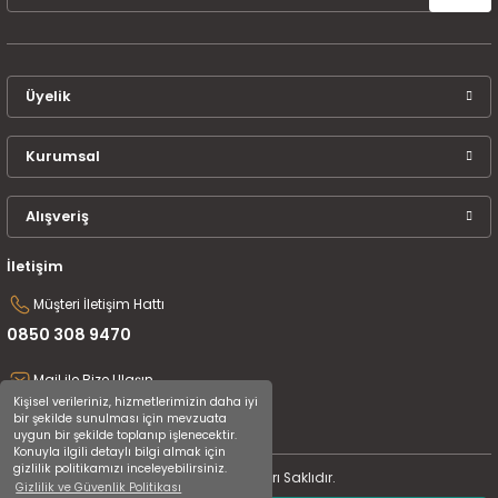
Üyelik
Kurumsal
Alışveriş
İletişim
Müşteri İletişim Hattı
0850 308 9470
Mail ile Bize Ulaşın
Kişisel verileriniz, hizmetlerimizin daha iyi
destek@uluceyiz.com
bir şekilde sunulması için mevzuata
uygun bir şekilde toplanıp işlenecektir.
Konuyla ilgili detaylı bilgi almak için
gizlilik politikamızı inceleyebilirsiniz.
2024 Tüm Hakları Saklıdır.
Gizlilik ve Güvenlik Politikası