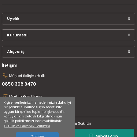
Üyelik
Kurumsal
Alışveriş
İletişim
Müşteri İletişim Hattı
0850 308 9470
Mail ile Bize Ulaşın
Kişisel verileriniz, hizmetlerimizin daha iyi
destek@uluceyiz.com
bir şekilde sunulması için mevzuata
uygun bir şekilde toplanıp işlenecektir.
Konuyla ilgili detaylı bilgi almak için
gizlilik politikamızı inceleyebilirsiniz.
2024 Tüm Hakları Saklıdır.
Gizlilik ve Güvenlik Politikası
WhatsApp
Tamam