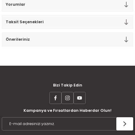
Yorumlar
Tek Kişilik Yorgan
Yastık
Taksit Seçenekleri
Yastık Kılıfı
Önerileriniz
MÜŞTERİ MEMNUNİYETİ
KOLAY İADE VE DEĞİŞİM
AYNI GÜN KARGO
Bizi Takip Edin
Kampanya ve Fırsatlardan Haberdar Olun!
ÜCRETSİZ KARGO
TAKSİT İMKANI
ÜRÜN GARANTİSİ