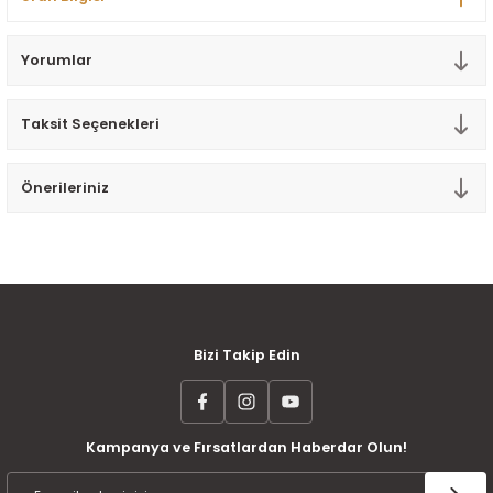
Tek Kişilik Yorgan
Yorumlar
Yastık
Taksit Seçenekleri
Yastık Kılıfı
Önerileriniz
MÜŞTERİ MEMNUNİYETİ
KOLAY İADE VE DEĞİŞİM
AYNI GÜN KARGO
Bizi Takip Edin
Kampanya ve Fırsatlardan Haberdar Olun!
ÜCRETSİZ KARGO
TAKSİT İMKANI
ÜRÜN GARANTİSİ