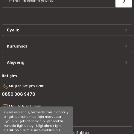
Üyelik
Kurumsal
Alışveriş
İletişim
Müşteri İletişim Hattı
0850 308 9470
Mail ile Bize Ulaşın
Kişisel verileriniz, hizmetlerimizin daha iyi
destek@uluceyiz.com
bir şekilde sunulması için mevzuata
uygun bir şekilde toplanıp işlenecektir.
Konuyla ilgili detaylı bilgi almak için
gizlilik politikamızı inceleyebilirsiniz.
2024 Tüm Hakları Saklıdır.