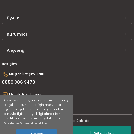
Üyelik
Kurumsal
Alışveriş
İletişim
Müşteri İletişim Hattı
0850 308 9470
Mail ile Bize Ulaşın
Kişisel verileriniz, hizmetlerimizin daha iyi
destek@uluceyiz.com
bir şekilde sunulması için mevzuata
uygun bir şekilde toplanıp işlenecektir.
Konuyla ilgili detaylı bilgi almak için
gizlilik politikamızı inceleyebilirsiniz.
2024 Tüm Hakları Saklıdır.
Gizlilik ve Güvenlik Politikası
WhatsApp
Tamam