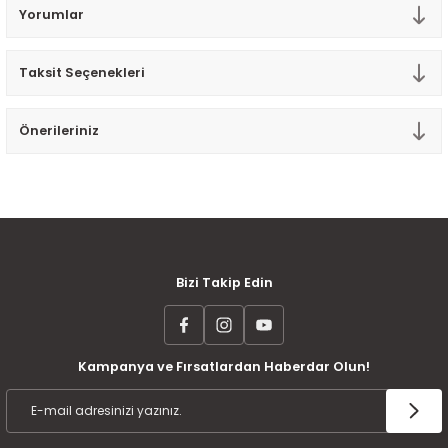
Yorumlar
Tek Kişilik Yorgan
Yastık
Taksit Seçenekleri
Yastık Kılıfı
Önerileriniz
MÜŞTERİ MEMNUNİYETİ
KOLAY İADE VE DEĞİŞİM
AYNI GÜN KARGO
Bizi Takip Edin
Kampanya ve Fırsatlardan Haberdar Olun!
ÜCRETSİZ KARGO
TAKSİT İMKANI
ÜRÜN GARANTİSİ