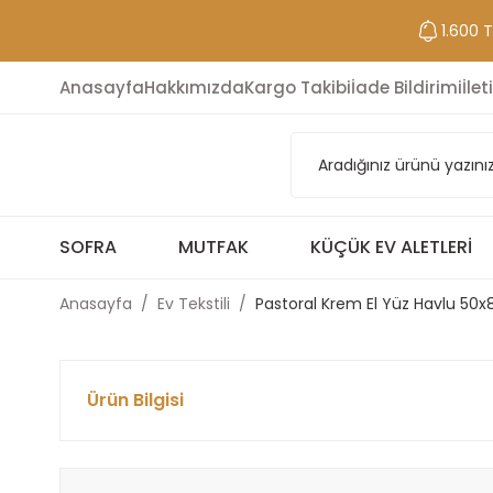
1.600 
Anasayfa
Hakkımızda
Kargo Takibi
İade Bildirimi
İlet
SOFRA
MUTFAK
KÜÇÜK EV ALETLERI
Anasayfa
Ev Tekstili
Pastoral Krem El Yüz Havlu 50
Ürün Bilgisi