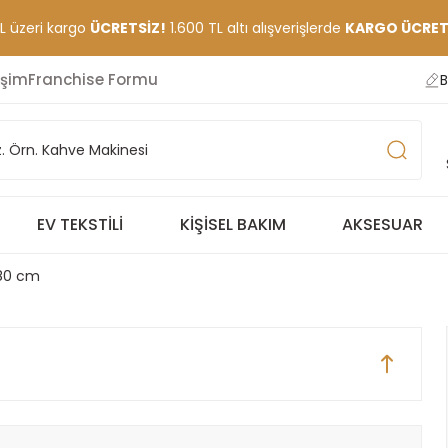
TL üzeri kargo
ÜCRETSİZ!
1.600 TL altı alışverişlerde
KARGO ÜCRETİ
işim
Franchise Formu
B
EV TEKSTILI
KIŞISEL BAKIM
AKSESUAR
x80 cm