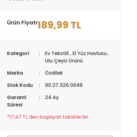
189,99 TL
Ürün Fiyatı
Kategori
Ev Tekstili
,
El Yüz Havlusu
,
Ulu Çeyiz Ürünü
Marka
Özdilek
Stok Kodu
90.27.326.0049
Garanti
24 Ay
Süresi
*17,47 TL den başlayan taksitlerle!