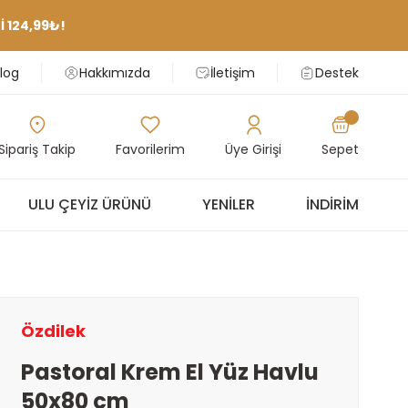
 124,99₺!
log
Hakkımızda
İletişim
Destek
Sipariş Takip
Favorilerim
Üye Girişi
Sepet
ULU ÇEYIZ ÜRÜNÜ
YENILER
İNDIRIM
Özdilek
Pastoral Krem El Yüz Havlu
50x80 cm