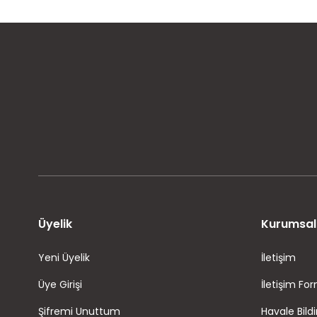
MÜŞTERİ MEMNUNİYETİ
KOLAY İADE VE DEĞİŞİM
Üyelik
Kurumsal
Yeni Üyelik
İletişim
Üye Girişi
İletişim Fo
Şifremi Unuttum
Havale Bild