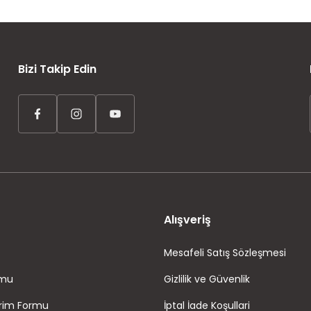
AYNI GÜN KARGO
ÜCRETSİZ KARGO
TAKSİT İMKANI
Bizi Takip Edin
Alışveriş
Mesafeli Satış Sözleşmesi
rmu
Gizlilik ve Güvenlik
irim Formu
İptal İade Koşullari