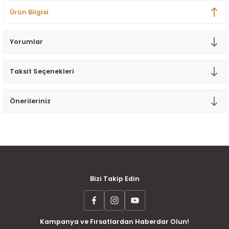
Tek Kişilik Yorgan
Ürün Bilgisi
Yastık
Yorumlar
Yastık Kılıfı
Taksit Seçenekleri
Önerileriniz
MÜŞTERİ MEMNUNİYETİ
KOLAY İADE VE DEĞİŞİM
AYNI GÜN KARGO
Bizi Takip Edin
Kampanya ve Fırsatlardan Haberdar Olun!