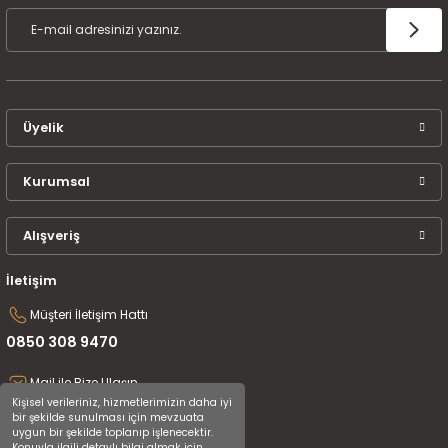
ÜCRETSİZ KARGO
TAKSİT İMKANI
ÜRÜN GARANTİSİ
Üyelik
Kurumsal
Alışveriş
İletişim
Müşteri İletişim Hattı
0850 308 9470
Mail ile Bize Ulaşın
Kişisel verileriniz, hizmetlerimizin daha iyi
destek@uluceyiz.com
bir şekilde sunulması için mevzuata
uygun bir şekilde toplanıp işlenecektir.
Konuyla ilgili detaylı bilgi almak için