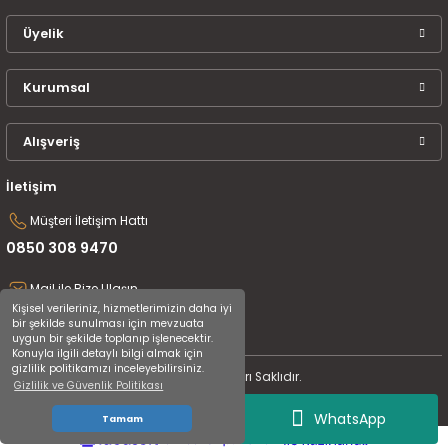
Üyelik
Kurumsal
Alışveriş
İletişim
Müşteri İletişim Hattı
0850 308 9470
Mail ile Bize Ulaşın
Kişisel verileriniz, hizmetlerimizin daha iyi
destek@uluceyiz.com
bir şekilde sunulması için mevzuata
uygun bir şekilde toplanıp işlenecektir.
Konuyla ilgili detaylı bilgi almak için
gizlilik politikamızı inceleyebilirsiniz.
2024 Tüm Hakları Saklıdır.
Gizlilik ve Güvenlik Politikası
WhatsApp
Tamam
ideasoft
ile
e-