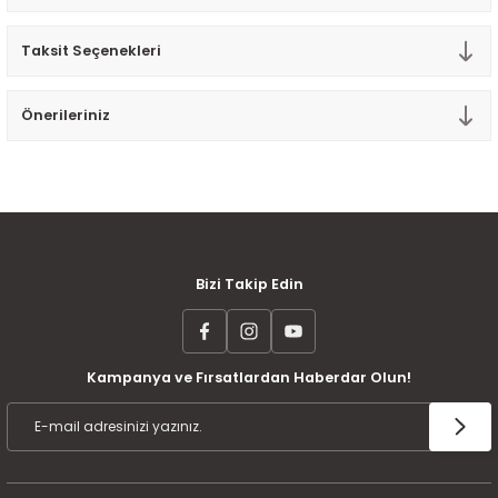
Tek Kişilik Yorgan
Taksit Seçenekleri
Yastık
Önerileriniz
Yastık Kılıfı
MÜŞTERİ MEMNUNİYETİ
KOLAY İADE VE DEĞİŞİM
AYNI GÜN KARGO
Bizi Takip Edin
Kampanya ve Fırsatlardan Haberdar Olun!
ÜCRETSİZ KARGO
TAKSİT İMKANI
ÜRÜN GARANTİSİ