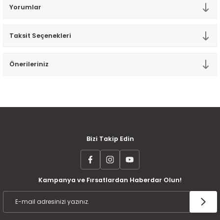
Yorumlar
Tek Kişilik Yorgan
Yastık
Taksit Seçenekleri
Yastık Kılıfı
Önerileriniz
MÜŞTERİ MEMNUNİYETİ
KOLAY İADE VE DEĞİŞİM
AYNI GÜN KARGO
Bizi Takip Edin
Kampanya ve Fırsatlardan Haberdar Olun!
ÜCRETSİZ KARGO
TAKSİT İMKANI
ÜRÜN GARANTİSİ