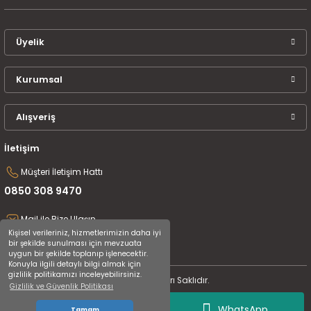
Üyelik
Kurumsal
Alışveriş
İletişim
Müşteri İletişim Hattı
0850 308 9470
Mail ile Bize Ulaşın
Kişisel verileriniz, hizmetlerimizin daha iyi
destek@uluceyiz.com
bir şekilde sunulması için mevzuata
uygun bir şekilde toplanıp işlenecektir.
Konuyla ilgili detaylı bilgi almak için
gizlilik politikamızı inceleyebilirsiniz.
2024 Tüm Hakları Saklıdır.
Gizlilik ve Güvenlik Politikası
WhatsApp
Tamam