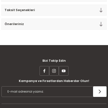
Tek Kişilik Yorgan
Taksit Seçenekleri
Yastık
Önerileriniz
Yastık Kılıfı
MÜŞTERİ MEMNUNİYETİ
KOLAY İADE VE DEĞİŞİM
AYNI GÜN KARGO
Bizi Takip Edin
Kampanya ve Fırsatlardan Haberdar Olun!
ÜCRETSİZ KARGO
TAKSİT İMKANI
ÜRÜN GARANTİSİ