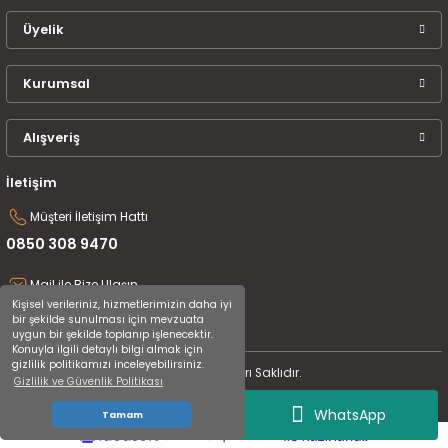
Üyelik
Kurumsal
Alışveriş
İletişim
Müşteri İletişim Hattı
0850 308 9470
Mail ile Bize Ulaşın
Kişisel verileriniz, hizmetlerimizin daha iyi
destek@uluceyiz.com
bir şekilde sunulması için mevzuata
uygun bir şekilde toplanıp işlenecektir.
Konuyla ilgili detaylı bilgi almak için
gizlilik politikamızı inceleyebilirsiniz.
2024 Tüm Hakları Saklıdır.
Gizlilik ve Güvenlik Politikası
WhatsApp
Tamam
ideasoft
ile
e-