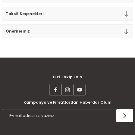
Tek Kişilik Yorgan
Taksit Seçenekleri
Yastık
Önerileriniz
Yastık Kılıfı
MÜŞTERİ MEMNUNİYETİ
KOLAY İADE VE DEĞİŞİM
AYNI GÜN KARGO
Bizi Takip Edin
Kampanya ve Fırsatlardan Haberdar Olun!
ÜCRETSİZ KARGO
TAKSİT İMKANI
ÜRÜN GARANTİSİ