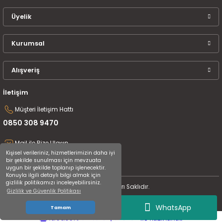
Üyelik
Kurumsal
Alışveriş
İletişim
Müşteri İletişim Hattı
0850 308 9470
Mail ile Bize Ulaşın
Kişisel verileriniz, hizmetlerimizin daha iyi
destek@uluceyiz.com
bir şekilde sunulması için mevzuata
uygun bir şekilde toplanıp işlenecektir.
Konuyla ilgili detaylı bilgi almak için
gizlilik politikamızı inceleyebilirsiniz.
2024 Tüm Hakları Saklıdır.
Gizlilik ve Güvenlik Politikası
WhatsApp
Tamam
ideasoft
ile
e-