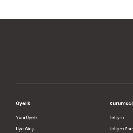
MÜŞTERİ MEMNUNİYETİ
KOLAY İADE VE DEĞİŞİM
Üyelik
Kurumsal
Yeni Üyelik
İletişim
Üye Girişi
İletişim Fo