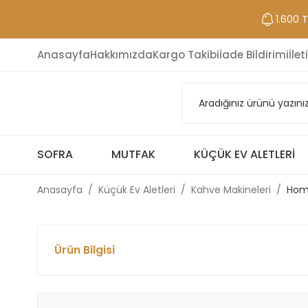
1.600 
Anasayfa
Hakkımızda
Kargo Takibi
İade Bildirimi
İlet
SOFRA
MUTFAK
KÜÇÜK EV ALETLERI
Anasayfa
Küçük Ev Aletleri
Kahve Makineleri
Home
Ürün Bilgisi