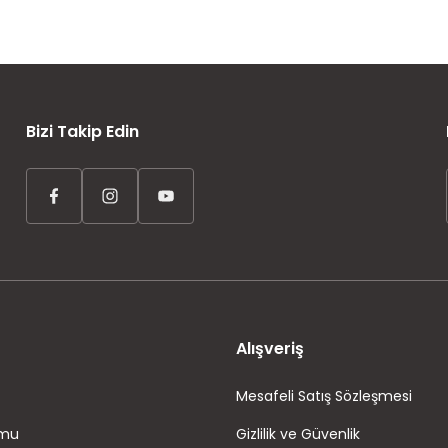
AYNI GÜN KARGO
ÜCRETSİZ KARGO
TAKSİT İMKANI
Bizi Takip Edin
Alışveriş
Mesafeli Satış Sözleşmesi
rmu
Gizlilik ve Güvenlik