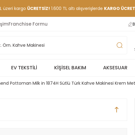
TL üzeri kargo
ÜCRETSİZ!
1.600 TL altı alışverişlerde
KARGO ÜCRETİ
işim
Franchise Formu
B
EV TEKSTILI
KIŞISEL BAKIM
AKSESUAR
nd Pottoman Milk in 1874H Sütlü Türk Kahve Makinesi Krem Met