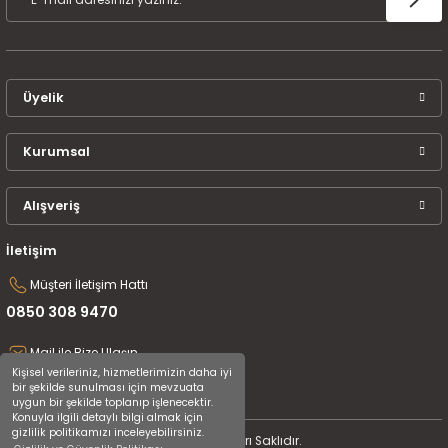
Üyelik
Kurumsal
Alışveriş
İletişim
Müşteri İletişim Hattı
0850 308 9470
Mail ile Bize Ulaşın
Kişisel verileriniz, hizmetlerimizin daha iyi
destek@uluceyiz.com
bir şekilde sunulması için mevzuata
uygun bir şekilde toplanıp işlenecektir.
Konuyla ilgili detaylı bilgi almak için
gizlilik politikamızı inceleyebilirsiniz.
2024 Tüm Hakları Saklıdır.