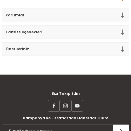
Tek Kişilik Yorgan
Yorumlar
Yastık
Taksit Seçenekleri
Yastık Kılıfı
Önerileriniz
MÜŞTERİ MEMNUNİYETİ
KOLAY İADE VE DEĞİŞİM
AYNI GÜN KARGO
Bizi Takip Edin
Kampanya ve Fırsatlardan Haberdar Olun!
ÜCRETSİZ KARGO
TAKSİT İMKANI
ÜRÜN GARANTİSİ