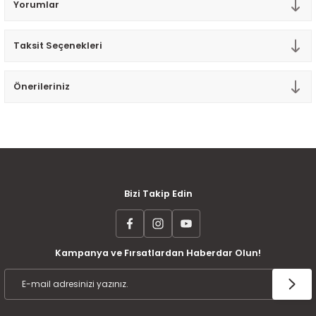
Yorumlar
Tek Kişilik Yorgan
Taksit Seçenekleri
Yastık
Yastık Kılıfı
Önerileriniz
MÜŞTERİ MEMNUNİYETİ
KOLAY İADE VE DEĞİŞİM
AYNI GÜN KARGO
Bizi Takip Edin
Kampanya ve Fırsatlardan Haberdar Olun!
ÜCRETSİZ KARGO
TAKSİT İMKANI
ÜRÜN GARANTİSİ