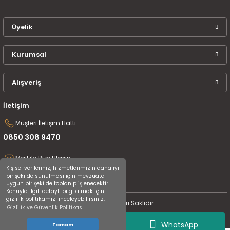
Üyelik
Kurumsal
Alışveriş
İletişim
Müşteri İletişim Hattı
0850 308 9470
Mail ile Bize Ulaşın
Kişisel verileriniz, hizmetlerimizin daha iyi
destek@uluceyiz.com
bir şekilde sunulması için mevzuata
uygun bir şekilde toplanıp işlenecektir.
Konuyla ilgili detaylı bilgi almak için
gizlilik politikamızı inceleyebilirsiniz.
2024 Tüm Hakları Saklıdır.
Gizlilik ve Güvenlik Politikası
WhatsApp
Tamam