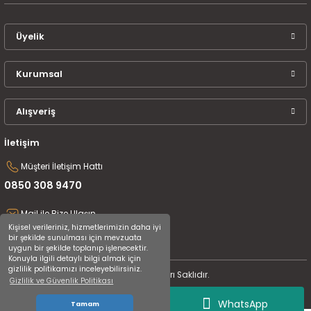
Üyelik
Kurumsal
Alışveriş
İletişim
Müşteri İletişim Hattı
0850 308 9470
Mail ile Bize Ulaşın
Kişisel verileriniz, hizmetlerimizin daha iyi
destek@uluceyiz.com
bir şekilde sunulması için mevzuata
uygun bir şekilde toplanıp işlenecektir.
Konuyla ilgili detaylı bilgi almak için
gizlilik politikamızı inceleyebilirsiniz.
2024 Tüm Hakları Saklıdır.
Gizlilik ve Güvenlik Politikası
WhatsApp
Tamam