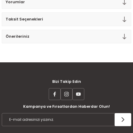
Yorumlar
Tek Kişilik Yorgan
Taksit Seçenekleri
Yastık
Yastık Kılıfı
Önerileriniz
MÜŞTERİ MEMNUNİYETİ
KOLAY İADE VE DEĞİŞİM
AYNI GÜN KARGO
Bizi Takip Edin
Kampanya ve Fırsatlardan Haberdar Olun!
ÜCRETSİZ KARGO
TAKSİT İMKANI
ÜRÜN GARANTİSİ