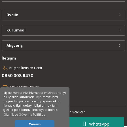
Üyelik
Kurumsal
Alışveriş
İletişim
Müşteri İletişim Hattı
0850 308 9470
Mail ile Bize Ulaşın
Kişisel verileriniz, hizmetlerimizin daha iyi
destek@uluceyiz.com
bir şekilde sunulması için mevzuata
uygun bir şekilde toplanıp işlenecektir.
Konuyla ilgili detaylı bilgi almak için
gizlilik politikamızı inceleyebilirsiniz.
2024 Tüm Hakları Saklıdır.
Gizlilik ve Güvenlik Politikası
WhatsApp
Tamam