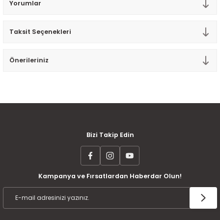
Yorumlar
Tek Kişilik Yorgan
Taksit Seçenekleri
Yastık
Yastık Kılıfı
Önerileriniz
MÜŞTERİ MEMNUNİYETİ
KOLAY İADE VE DEĞİŞİM
AYNI GÜN KARGO
Bizi Takip Edin
Kampanya ve Fırsatlardan Haberdar Olun!
ÜCRETSİZ KARGO
TAKSİT İMKANI
ÜRÜN GARANTİSİ