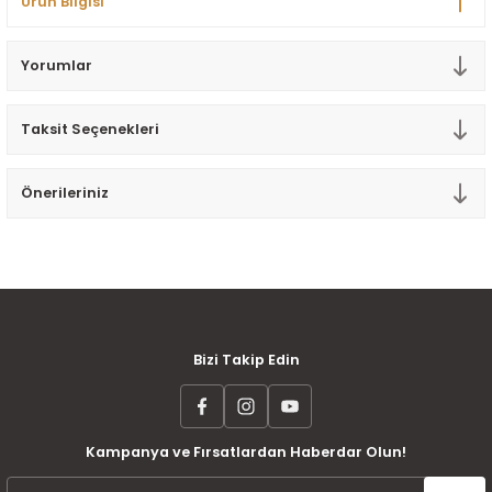
Ürün Bilgisi
Tek Kişilik Yorgan
Yorumlar
Yastık
Yastık Kılıfı
Taksit Seçenekleri
Önerileriniz
MÜŞTERİ MEMNUNİYETİ
KOLAY İADE VE DEĞİŞİM
AYNI GÜN KARGO
Bizi Takip Edin
Kampanya ve Fırsatlardan Haberdar Olun!
ÜCRETSİZ KARGO
TAKSİT İMKANI
ÜRÜN GARANTİSİ