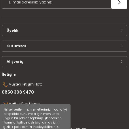
Üyelik
Kurumsal
Alışveriş
İletişim
Müşteri İletişim Hattı
0850 308 9470
Mail ile Bize Ulaşın
Kişisel verileriniz, hizmetlerimizin daha iyi
destek@uluceyiz.com
bir şekilde sunulması için mevzuata
uygun bir şekilde toplanıp işlenecektir.
Konuyla ilgili detaylı bilgi almak için
gizlilik politikamızı inceleyebilirsiniz.