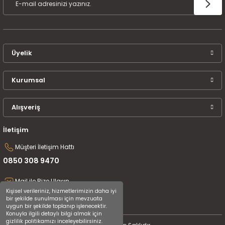
Üyelik
Kurumsal
Alışveriş
İletişim
Müşteri İletişim Hattı
0850 308 9470
Mail ile Bize Ulaşın
Kişisel verileriniz, hizmetlerimizin daha iyi
destek@uluceyiz.com
bir şekilde sunulması için mevzuata
uygun bir şekilde toplanıp işlenecektir.
Konuyla ilgili detaylı bilgi almak için
gizlilik politikamızı inceleyebilirsiniz.