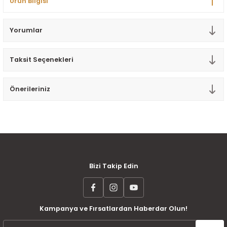
Ürün Bilgisi
Tek Kişilik Yorgan
Yorumlar
Yastık
Yastık Kılıfı
Taksit Seçenekleri
Önerileriniz
MÜŞTERİ MEMNUNİYETİ
KOLAY İADE VE DEĞİŞİM
AYNI GÜN KARGO
Bizi Takip Edin
Kampanya ve Fırsatlardan Haberdar Olun!
ÜCRETSİZ KARGO
TAKSİT İMKANI
ÜRÜN GARANTİSİ