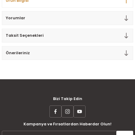
Ürün Bilgisi
Tek Kişilik Yorgan
Yorumlar
Yastık
Yastık Kılıfı
Taksit Seçenekleri
Önerileriniz
MÜŞTERİ MEMNUNİYETİ
KOLAY İADE VE DEĞİŞİM
AYNI GÜN KARGO
Bizi Takip Edin
Kampanya ve Fırsatlardan Haberdar Olun!
ÜCRETSİZ KARGO
TAKSİT İMKANI
ÜRÜN GARANTİSİ