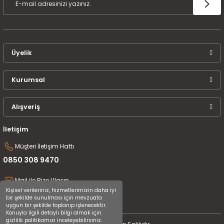
Üyelik
Kurumsal
Alışveriş
İletişim
Müşteri İletişim Hattı
0850 308 9470
Mail ile Bize Ulaşın
Kişisel verileriniz, hizmetlerimizin daha iyi
destek@uluceyiz.com
bir şekilde sunulması için mevzuata
uygun bir şekilde toplanıp işlenecektir.
Konuyla ilgili detaylı bilgi almak için
gizlilik politikamızı inceleyebilirsiniz.