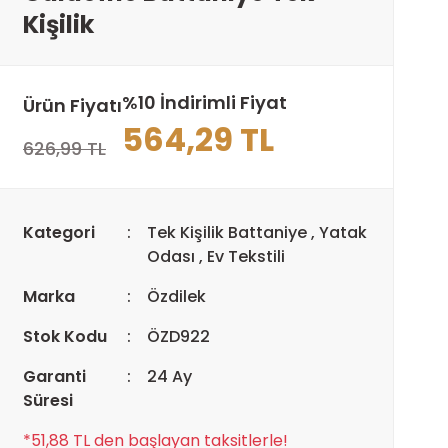
Kişilik
%10 İndirimli Fiyat
Ürün Fiyatı
564,29 TL
626,99 TL
Kategori
Tek Kişilik Battaniye
,
Yatak
Odası
,
Ev Tekstili
Marka
Özdilek
Stok Kodu
ÖZD922
Garanti
24 Ay
Süresi
*51,88 TL den başlayan taksitlerle!