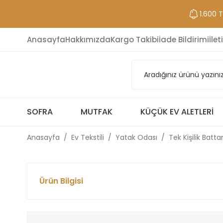
1.600 
Anasayfa
Hakkımızda
Kargo Takibi
İade Bildirimi
İlet
SOFRA
MUTFAK
KÜÇÜK EV ALETLERI
Anasayfa
Ev Tekstili
Yatak Odası
Tek Kişilik Batta
Ürün Bilgisi