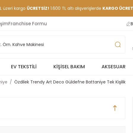
TL üzeri kargo
ÜCRETSİZ!
1.600 TL altı alışverişlerde
KARGO ÜCRETİ
işim
Franchise Formu
B
EV TEKSTILI
KIŞISEL BAKIM
AKSESUAR
niye
Özdilek Trendy Art Deco Güldefne Battaniye Tek Kişilik