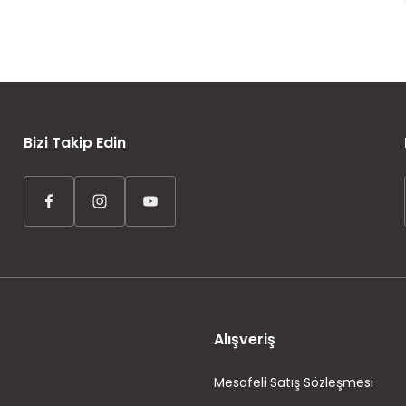
AYNI GÜN KARGO
ÜCRETSİZ KARGO
TAKSİT İMKANI
Bizi Takip Edin
Alışveriş
Mesafeli Satış Sözleşmesi