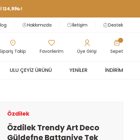
 124,99₺!
log
Hakkımızda
İletişim
Destek
Sipariş Takip
Favorilerim
Üye Girişi
Sepet
ULU ÇEYIZ ÜRÜNÜ
YENILER
İNDIRIM
Özdilek
Özdilek Trendy Art Deco
Güldefne Battaniye Tek