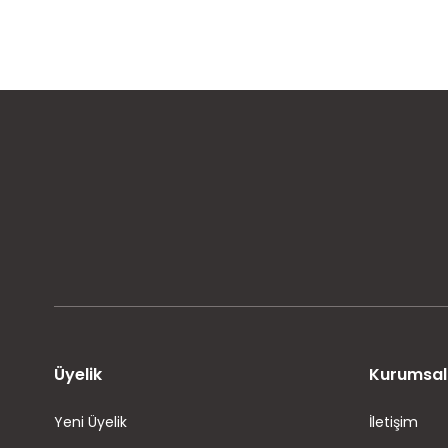
MÜŞTERİ MEMNUNİYETİ
KOLAY İADE VE DEĞİŞİM
Üyelik
Kurumsal
Yeni Üyelik
İletişim