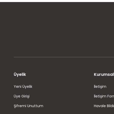
MÜŞTERİ MEMNUNİYETİ
KOLAY İADE VE DEĞİŞİM
Üyelik
Kurumsal
Yeni Üyelik
İletişim
Üye Girişi
İletişim Fo
Şifremi Unuttum
Havale Bild