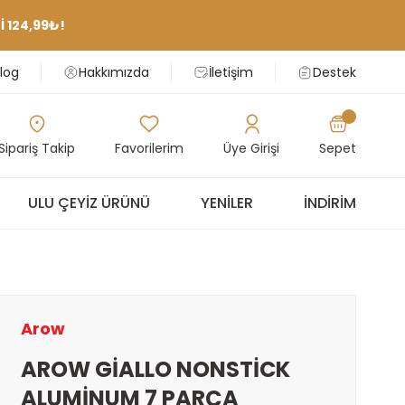
 124,99₺!
log
Hakkımızda
İletişim
Destek
Sipariş Takip
Favorilerim
Üye Girişi
Sepet
ULU ÇEYIZ ÜRÜNÜ
YENILER
İNDIRIM
Arow
AROW GİALLO NONSTİCK
ALUMİNUM 7 PARÇA