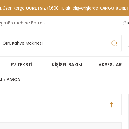
TL üzeri kargo
ÜCRETSİZ!
1.600 TL altı alışverişlerde
KARGO ÜCRETİ
işim
Franchise Formu
B
EV TEKSTILI
KIŞISEL BAKIM
AKSESUAR
M 7 PARÇA