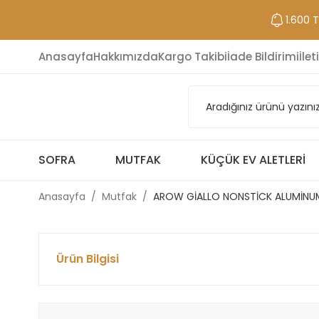
1.600 
Anasayfa
Hakkımızda
Kargo Takibi
İade Bildirimi
İlet
SOFRA
MUTFAK
KÜÇÜK EV ALETLERI
Anasayfa
Mutfak
AROW GİALLO NONSTİCK ALUMİNU
Ürün Bilgisi