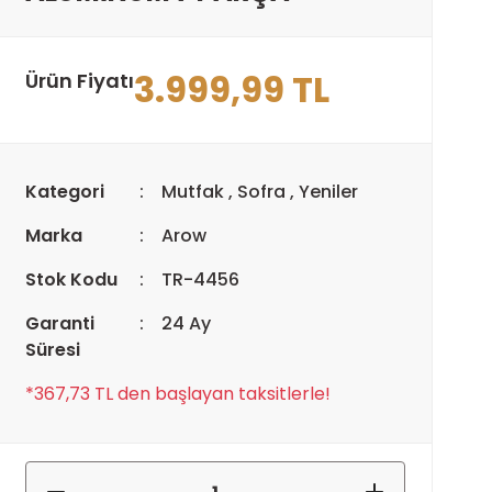
3.999,99 TL
Ürün Fiyatı
Kategori
Mutfak
,
Sofra
,
Yeniler
Marka
Arow
Stok Kodu
TR-4456
Garanti
24 Ay
Süresi
*367,73 TL den başlayan taksitlerle!