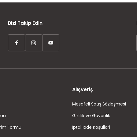
AYNI GÜN KARGO
ÜCRETSİZ KARGO
TAKSİT İMKANI
Bizi Takip Edin
Alışveriş
Mesafeli Satış Sözleşmesi
rmu
Gizlilik ve Güvenlik
irim Formu
İptal İade Koşullari