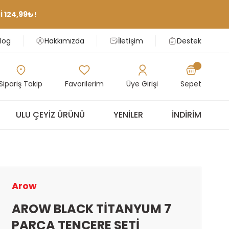
 124,99₺!
log
Hakkımızda
İletişim
Destek
Sipariş Takip
Favorilerim
Üye Girişi
Sepet
ULU ÇEYIZ ÜRÜNÜ
YENILER
İNDIRIM
Arow
AROW BLACK TİTANYUM 7
PARÇA TENCERE SETİ