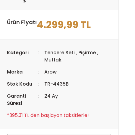
4.299,99 TL
Ürün Fiyatı
Kategori
Tencere Seti
,
Pişirme
,
Mutfak
Marka
Arow
Stok Kodu
TR-4435B
Garanti
24 Ay
Süresi
*395,31 TL den başlayan taksitlerle!