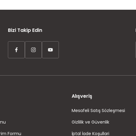
AYNI GÜN KARGO
ÜCRETSİZ KARGO
TAKSİT İMKANI
Bizi Takip Edin
Alışveriş
Mesafeli Satış Sözleşmesi
rmu
Gizlilik ve Güvenlik
irim Formu
İptal İade Koşullari