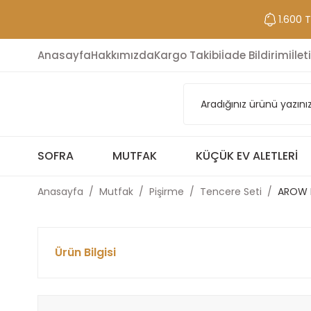
1.600 
Anasayfa
Hakkımızda
Kargo Takibi
İade Bildirimi
İlet
SOFRA
MUTFAK
KÜÇÜK EV ALETLERI
Anasayfa
Mutfak
Pişirme
Tencere Seti
AROW B
Ürün Bilgisi