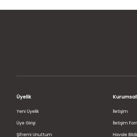
MÜŞTERİ MEMNUNİYETİ
KOLAY İADE VE DEĞİŞİM
Üyelik
Kurumsal
Yeni Üyelik
İletişim
Üye Girişi
İletişim Fo
Şifremi Unuttum
Havale Bild