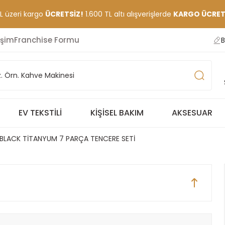
TL üzeri kargo
ÜCRETSİZ!
1.600 TL altı alışverişlerde
KARGO ÜCRETİ
işim
Franchise Formu
B
EV TEKSTILI
KIŞISEL BAKIM
AKSESUAR
LACK TİTANYUM 7 PARÇA TENCERE SETİ