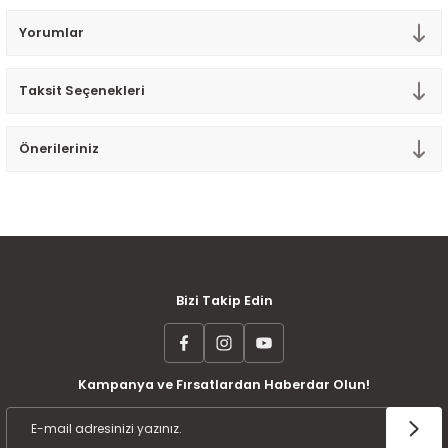
Tek Kişilik Yorgan
Yorumlar
Yastık
Taksit Seçenekleri
Yastık Kılıfı
Önerileriniz
MÜŞTERİ MEMNUNİYETİ
KOLAY İADE VE DEĞİŞİM
AYNI GÜN KARGO
Bizi Takip Edin
Kampanya ve Fırsatlardan Haberdar Olun!
ÜCRETSİZ KARGO
TAKSİT İMKANI
ÜRÜN GARANTİSİ