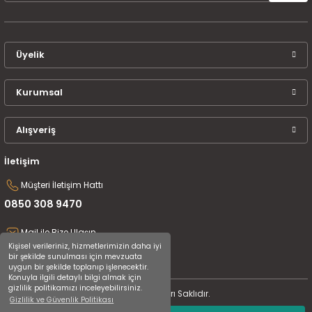
Üyelik
Kurumsal
Alışveriş
İletişim
Müşteri İletişim Hattı
0850 308 9470
Mail ile Bize Ulaşın
Kişisel verileriniz, hizmetlerimizin daha iyi
destek@uluceyiz.com
bir şekilde sunulması için mevzuata
uygun bir şekilde toplanıp işlenecektir.
Konuyla ilgili detaylı bilgi almak için
gizlilik politikamızı inceleyebilirsiniz.
2024 Tüm Hakları Saklıdır.
Gizlilik ve Güvenlik Politikası