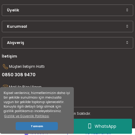
Üyelik
Kurumsal
Alışveriş
İletişim
Müşteri İletişim Hattı
0850 308 9470
Mail ile Bize Ulaşın
Kişisel verileriniz, hizmetlerimizin daha iyi
destek@uluceyiz.com
bir şekilde sunulması için mevzuata
uygun bir şekilde toplanıp işlenecektir.
Konuyla ilgili detaylı bilgi almak için
gizlilik politikamızı inceleyebilirsiniz.
2024 Tüm Hakları Saklıdır.
Gizlilik ve Güvenlik Politikası
WhatsApp
Tamam
ideasoft
ile
e-