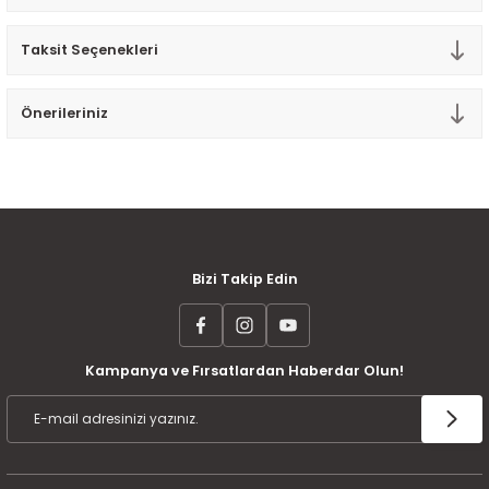
Tek Kişilik Yorgan
Taksit Seçenekleri
Yastık
Önerileriniz
Yastık Kılıfı
MÜŞTERİ MEMNUNİYETİ
KOLAY İADE VE DEĞİŞİM
AYNI GÜN KARGO
Bizi Takip Edin
Kampanya ve Fırsatlardan Haberdar Olun!
ÜCRETSİZ KARGO
TAKSİT İMKANI
ÜRÜN GARANTİSİ