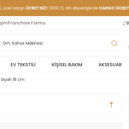
TL üzeri kargo
ÜCRETSİZ!
1.600 TL altı alışverişlerde
KARGO ÜCRETİ
işim
Franchise Formu
B
EV TEKSTILI
KIŞISEL BAKIM
AKSESUAR
 Siyah 18 cm