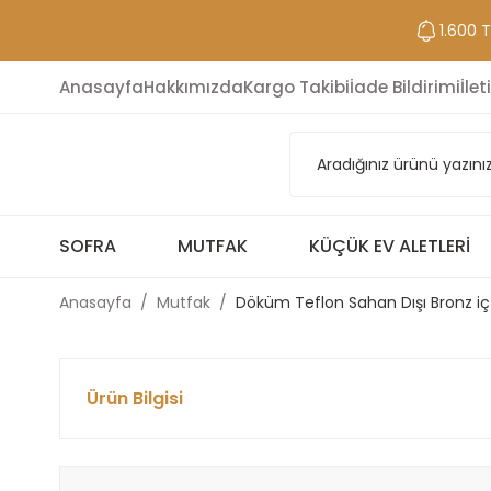
1.600 
Anasayfa
Hakkımızda
Kargo Takibi
İade Bildirimi
İlet
SOFRA
MUTFAK
KÜÇÜK EV ALETLERI
Anasayfa
Mutfak
Döküm Teflon Sahan Dışı Bronz iç
Ürün Bilgisi