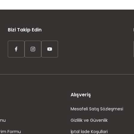
AYNI GÜN KARGO
ÜCRETSİZ KARGO
TAKSİT İMKANI
Bizi Takip Edin
Alışveriş
Mesafeli Satış Sözleşmesi
rmu
Gizlilik ve Güvenlik
irim Formu
İptal İade Koşullari