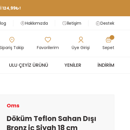
 124,99₺!
log
Hakkımızda
İletişim
Destek
Sipariş Takip
Favorilerim
Üye Girişi
Sepet
ULU ÇEYIZ ÜRÜNÜ
YENILER
İNDIRIM
Oms
Döküm Teflon Sahan Dışı
Bronz iç Siyah 18 cm