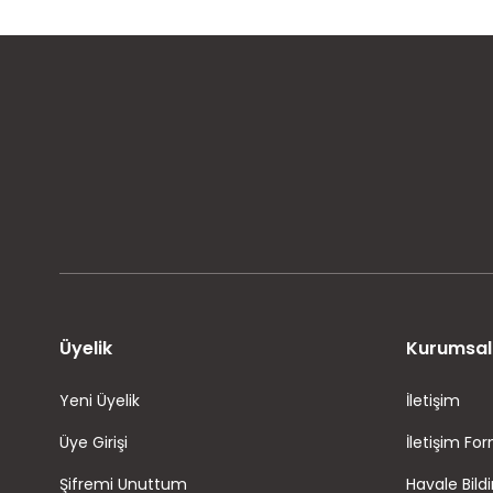
MÜŞTERİ MEMNUNİYETİ
KOLAY İADE VE DEĞİŞİM
Üyelik
Kurumsal
Yeni Üyelik
İletişim
Üye Girişi
İletişim Fo
Şifremi Unuttum
Havale Bild