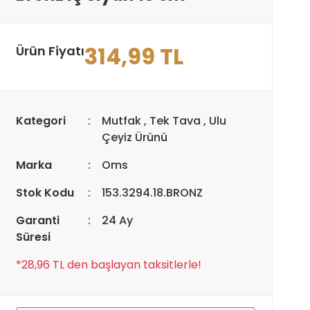
314,99 TL
Ürün Fiyatı
Kategori
Mutfak
,
Tek Tava
,
Ulu
Çeyiz Ürünü
Marka
Oms
Stok Kodu
153.3294.18.BRONZ
Garanti
24 Ay
Süresi
*28,96 TL den başlayan taksitlerle!