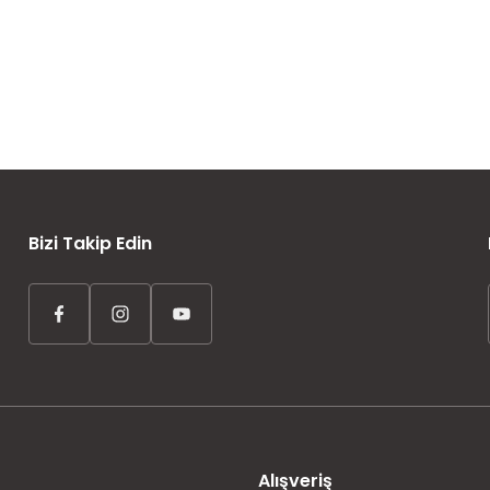
AYNI GÜN KARGO
ÜCRETSİZ KARGO
TAKSİT İMKANI
Bizi Takip Edin
Alışveriş