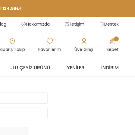
 124,99₺!
log
Hakkımızda
İletişim
Destek
Sipariş Takip
Favorilerim
Üye Girişi
Sepet
ULU ÇEYIZ ÜRÜNÜ
YENILER
İNDIRIM