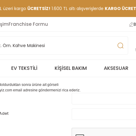
TL üzeri kargo
ÜCRETSİZ!
1.600 TL altı alışverişlerde
KARGO ÜCRETİ
işim
Franchise Formu
B
EV TEKSTILI
KIŞISEL BAKIM
AKSESUAR
oldurduktan sonra ürüne ait görseli
yiz.com
email adresine göndermenizi rica ederiz.
 Adet