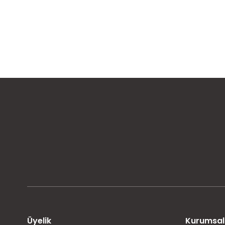
MÜŞTERİ MEMNUNİYETİ
KOLAY İADE VE DEĞİŞİM
Üyelik
Kurumsal