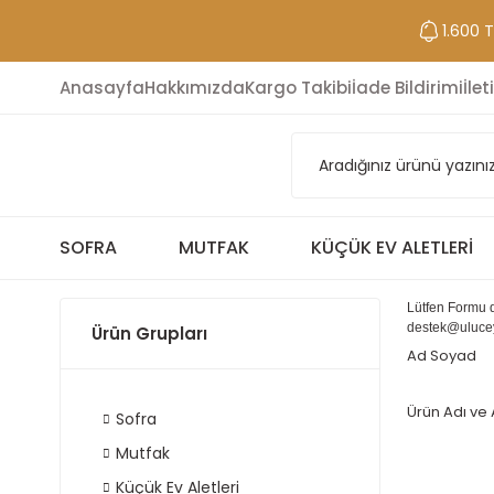
1.600 
Anasayfa
Hakkımızda
Kargo Takibi
İade Bildirimi
İlet
SOFRA
MUTFAK
KÜÇÜK EV ALETLERI
Lütfen Formu d
destek@uluce
Ürün Grupları
Ad Soyad
Ürün Adı ve
Sofra
Mutfak
Küçük Ev Aletleri